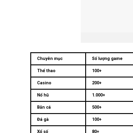
Chuyên mục
Số lượng game
Thể thao
100+
Casino
200+
Nổ hũ
1.000+
Bắn cá
500+
Đá gà
100+
Xổ số
80+