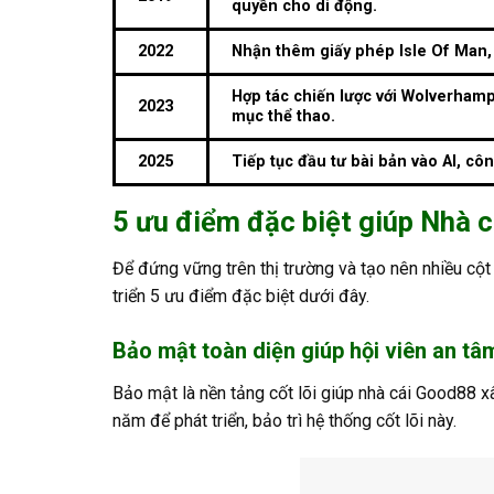
quyền cho di động.
2022
Nhận thêm giấy phép Isle Of Man, 
Hợp tác chiến lược với Wolverha
2023
mục thể thao.
2025
Tiếp tục đầu tư bài bản vào AI, cô
5 ưu điểm đặc biệt giúp Nhà 
Để đứng vững trên thị trường và tạo nên nhiều cột 
triển 5 ưu điểm đặc biệt dưới đây.
Bảo mật toàn diện giúp hội viên an tâ
Bảo mật là nền tảng cốt lõi giúp nhà cái Good88 xâ
năm để phát triển, bảo trì hệ thống cốt lõi này.