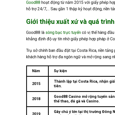
Good88
hoạt động từ năm 2015 với giấy phép hợp
hỗ trợ 24/7,… Sau gần 1 thập kỷ hoạt động, nền tản
Giới thiệu xuất xứ và quá trìn
Good88 là
sòng bạc trực tuyến
có vị thế hàng đầu
khẳng định độ uy tín nhờ giấy phép hợp pháp ở Co
Trụ sở chính ban đầu đặt tại Costa Rica, nền tảng 
khách hàng hỗ trợ đa ngôn ngữ và mở rộng sang nhi
Năm
Sự kiện
Thành lập tại Costa Rica, nhận g
2015
tiên.
Good88 Casino mở rộng tuyến sản
2018
thể thao, đá gà và Casino.
Gây chú ý lớn tại thị trường Đông 
2019