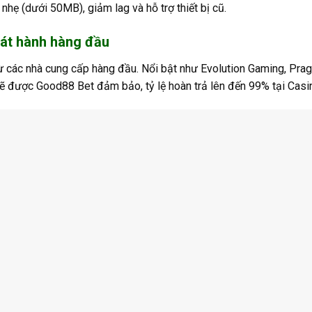
nhẹ (dưới 50MB), giảm lag và hỗ trợ thiết bị cũ.
hát hành hàng đầu
từ các nhà cung cấp hàng đầu. Nổi bật như Evolution Gaming, Pra
ẽ được Good88 Bet đảm bảo, tỷ lệ hoàn trả lên đến 99% tại Casi