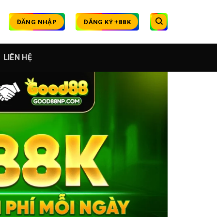
ĐĂNG NHẬP
ĐĂNG KÝ +88K
LIÊN HỆ