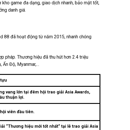
 kho game đa dạng, giao dịch nhanh, bảo mật tốt,
ưởng danh giá.
ood 88 đã hoạt động từ năm 2015, nhanh chóng
ợp pháp. Thương hiệu đã thu hút hơn 2.4 triệu
an, Ấn Độ, Myanmar,…
tựu
ng vang lớn tại đêm hội trao giải Asia Awards,
ầu thuận lợi.
 hội viên đầu tiên.
ải “Thương hiệu mới tốt nhất” tại lễ trao giải Asia