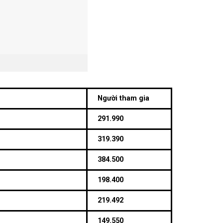
Người tham gia
291.990
319.390
384.500
198.400
219.492
149.550