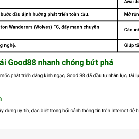
Awards
bước đầu định hướng phát triển toàn cầu.
Mở rộn
mpton Wanderers (Wolves) FC, đẩy mạnh chuyên
Cán mốc
ng nghệ.
Giúp t
cái Good88 nhanh chóng bứt phá
mốc phát triển đáng kinh ngạc, Good 88 đã đầu tư nhân lực, tài lự
m
y dựng uy tín, đặc biệt trong bối cảnh thông tin trên Internet dễ 