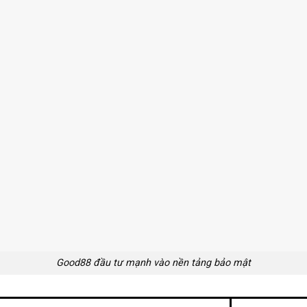
Good88 đầu tư mạnh vào nền tảng bảo mật