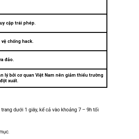
uy cập trái phép.
 vệ chống hack.
ừa đảo.
n lý bởi cơ quan Việt Nam nên giảm thiểu trường
đột xuất.
 trang dưới 1 giây, kể cả vào khoảng 7 – 9h tối
 mục.