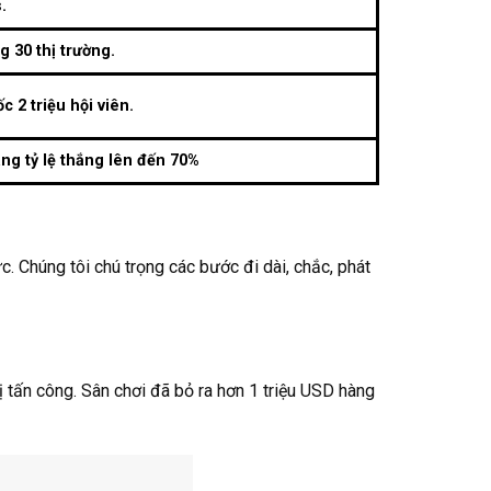
.
g 30 thị trường.
 2 triệu hội viên.
ăng tỷ lệ thắng lên đến 70%
c. Chúng tôi chú trọng các bước đi dài, chắc, phát
bị tấn công. Sân chơi đã bỏ ra hơn 1 triệu USD hàng