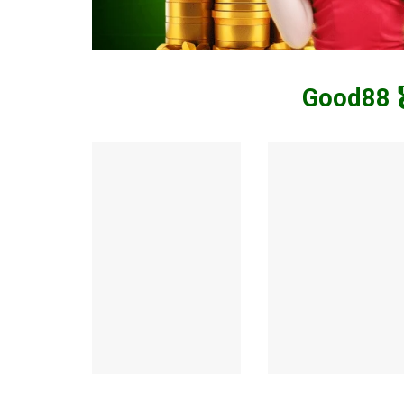
Good88 