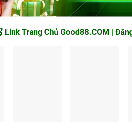
️ Link Trang Chủ Good88.COM | Đăn